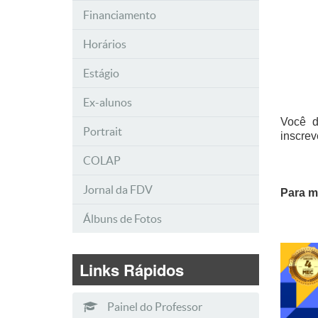
Financiamento
Horários
Estágio
Ex-alunos
Você de
Portrait
inscrev
COLAP
Jornal da FDV
Para m
Álbuns de Fotos
Links Rápidos
Painel do Professor